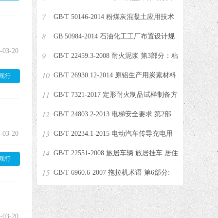
7
体系及试验方法 第2部分: 垫
GB/T 50146-2014 粉煤灰混凝土应用技术
8
规范
GB 50984-2014 石油化工工厂布置设计规
-03-20
9
范
GB/T 22459.3-2008 耐火泥浆 第3部分：粘
10
接时间试验方法
GB/T 26930.12-2014 原铝生产用炭素材料
现行
11
煤沥青 第12部分：挥发物含
GB/T 7321-2017 定形耐火制品试样制备方
12
法
GB/T 24803.2-2013 电梯安全要求 第2部
13
-03-20
分：满足电梯基本安全要求的
GB/T 20234.1-2015 电动汽车传导充电用
14
连接装置 第1部分：通用要求
GB/T 22551-2008 旅居车辆 旅居挂车 居住
现行
15
要求
GB/T 6960.6-2007 拖拉机术语 第6部分:
液压悬挂系及牵引、拖挂装置
-03-20