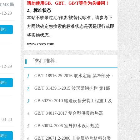
请勿使用GB、GBT、GB/T等作为关键词！
政
MZ 民政
民政
2、标准状态
-12-29
本站不收录过期/作废/被替代标准，请参考下
方网站确定您搜索的标准状态是否是现行或即
现行
将实施状态。
www.csres.com
「热门推荐」
-12-29
1
GB/T 18916.25-2016 取水定额 第25部分：
现行
2
粘胶纤维产品
GB/T 31439.1-2015 波形梁钢护栏 第1部
3
分：两波形梁钢护栏
GB 50270-2010 输送设备安装工程施工及
4
验收规范
GB/T 34017-2017 复合型供暖散热器
-03-20
5
GB 50014-2006 室外排水设计规范
现行
6
GB/T 20671.2-2006 非金属垫片材料分类