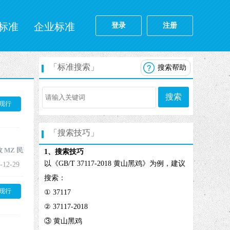
标准
企业标准
登录
注册
「标准搜索」
搜索帮助
搜索
现行
「搜索技巧」
政
MZ 民政
民政
1、搜索技巧
以《GB/T 37117-2018 黄山黑鸡》为例，建议
-12-29
搜索：
现行
① 37117
② 37117-2018
③ 黄山黑鸡