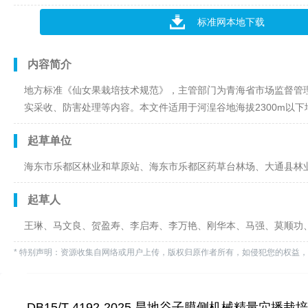
标准网本地下载
内容简介
地方标准《仙女果栽培技术规范》，主管部门为青海省市场监督管
实采收、防害处理等内容。本文件适用于河湟谷地海拔2300m以下
起草单位
海东市乐都区林业和草原站、海东市乐都区药草台林场、大通县林
起草人
王琳、马文良、贺盈寿、李启寿、李万艳、刚华本、马强、莫顺功
* 特别声明：资源收集自网络或用户上传，版权归原作者所有，如侵犯您的权益
DB15/T 4192-2025 旱地谷子膜侧机械精量穴播