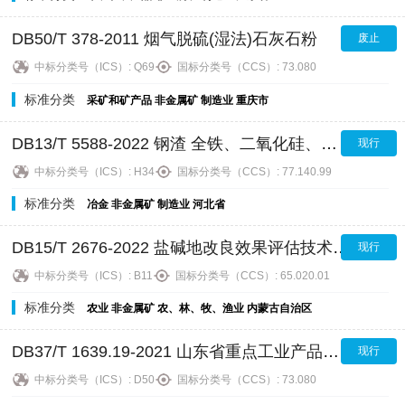
DB50/T 378-2011 烟气脱硫(湿法)石灰石粉
废止
中标分类号（ICS）:
Q69
国标分类号（CCS）:
73.080
标准分类
采矿和矿产品
非金属矿
制造业
重庆市
DB13/T 5588-2022 钢渣 全铁、二氧化硅、氧化钙、氧化镁和三氧化二铝含量的测定 波长色散X射线荧光光谱法
现行
中标分类号（ICS）:
H34
国标分类号（CCS）:
77.140.99
标准分类
冶金
非金属矿
制造业
河北省
DB15/T 2676-2022 盐碱地改良效果评估技术规程
现行
中标分类号（ICS）:
B11
国标分类号（CCS）:
65.020.01
标准分类
农业
非金属矿
农、林、牧、渔业
内蒙古自治区
DB37/T 1639.19-2021 山东省重点工业产品用水定额 第19部分：非金属矿采选业重点工业产品
现行
中标分类号（ICS）:
D50
国标分类号（CCS）:
73.080