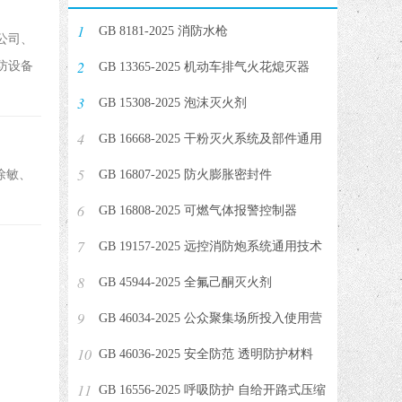
1
GB 8181-2025 消防水枪
公司、
2
防设备
GB 13365-2025 机动车排气火花熄灭器
3
GB 15308-2025 泡沫灭火剂
4
GB 16668-2025 干粉灭火系统及部件通用
5
徐敏、
技术条件
GB 16807-2025 防火膨胀密封件
6
GB 16808-2025 可燃气体报警控制器
7
GB 19157-2025 远控消防炮系统通用技术
8
条件
GB 45944-2025 全氟己酮灭火剂
9
GB 46034-2025 公众聚集场所投入使用营
10
业消防安全检查规则
GB 46036-2025 安全防范 透明防护材料
11
GB 16556-2025 呼吸防护 自给开路式压缩