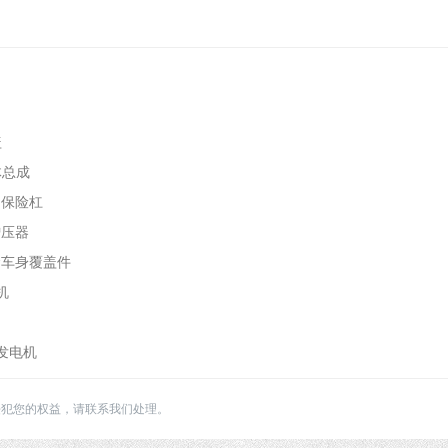
盖
体总成
饰用保险杠
增压器
合金车身覆盖件
机
流发电机
侵犯您的权益，请联系我们处理。