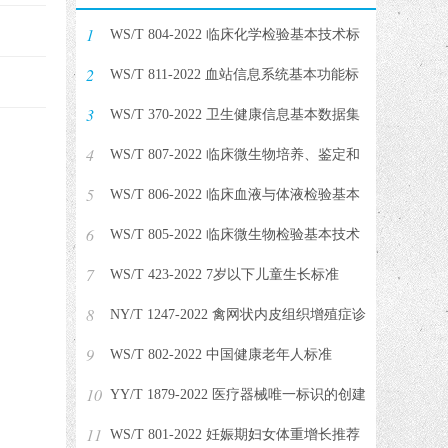
1
WS/T 804-2022 临床化学检验基本技术标
2
准
WS/T 811-2022 血站信息系统基本功能标
3
准
WS/T 370-2022 卫生健康信息基本数据集
4
编制标准
WS/T 807-2022 临床微生物培养、鉴定和
5
药敏检测系统的性能验证
WS/T 806-2022 临床血液与体液检验基本
6
技术标准
WS/T 805-2022 临床微生物检验基本技术
7
标准
WS/T 423-2022 7岁以下儿童生长标准
8
NY/T 1247-2022 禽网状内皮组织增殖症诊
9
断技术
WS/T 802-2022 中国健康老年人标准
10
YY/T 1879-2022 医疗器械唯一标识的创建
11
和赋予
WS/T 801-2022 妊娠期妇女体重增长推荐