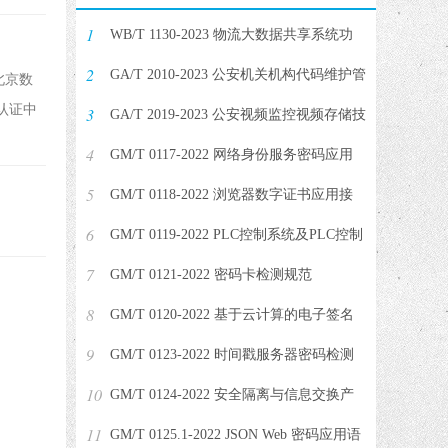
1
WB/T 1130-2023 物流大数据共享系统功
2
能通用要求
GA/T 2010-2023 公安机关机构代码维护管
北京数
认证中
3
理规范
GA/T 2019-2023 公安视频监控视频存储技
4
术要求
GM/T 0117-2022 网络身份服务密码应用
5
技术要求
GM/T 0118-2022 浏览器数字证书应用接
6
口规范
GM/T 0119-2022 PLC控制系统及PLC控制
7
器密码应用技术规范
GM/T 0121-2022 密码卡检测规范
8
GM/T 0120-2022 基于云计算的电子签名
9
服务技术实施指南
GM/T 0123-2022 时间戳服务器密码检测
10
规范
GM/T 0124-2022 安全隔离与信息交换产
11
品密码检测规范
GM/T 0125.1-2022 JSON Web 密码应用语