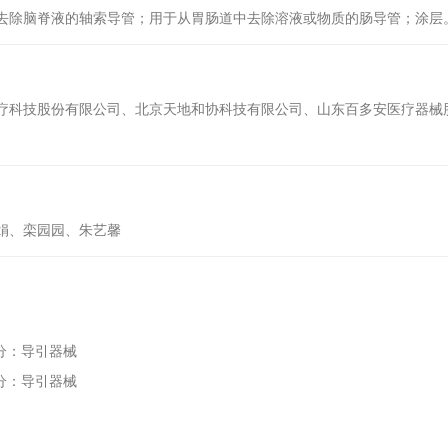
去除脑脊液的轴索导管；用于从胃肠道中去除溶液或物质的肠导管；涂层
疗科技股份有限公司、北京天地和协科技有限公司、山东百多安医疗器械
娟、栾园园、朱艺馨
1部分：导引器械
1部分：导引器械