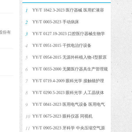
。
1
YY/T 1842.3-2023 医疗器械 医用贮液容
2
器输送系统用连接件 第3部分
YY/T 0003-2023 手动病床
股份有
3
YY/T 0127.19-2023 口腔医疗器械生物学
4
评价 第19部分：亚急性和亚慢
YY/T 0951-2015 干扰电治疗设备
5
YY/T 0954-2015 无源外科植入物-I型胶原
6
蛋白植入剂
YY/T 0033-2000 无菌医疗器具生产管理规
7
范
YY/T 0719.4-2009 眼科光学 接触镜护理
8
产品 第4部分：抗微生物防腐
YY/T 0290.5-2023 眼科光学 人工晶状体
9
第5部分：生物相容性
YY/T 0841-2023 医用电气设备 医用电气
10
设备周期性测试和修理后测试
YY/T 0675-2023 眼科仪器 同视机
11
YY/T 0905-2023 牙科学 中央压缩空气源